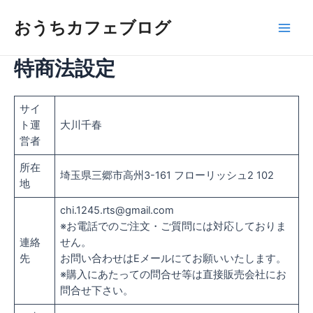
内
Main
容
おうちカフェブログ
Men
を
ス
特商法設定
キ
ッ
プ
サイ
ト運
大川千春
営者
所在
埼玉県三郷市高州3-161 フローリッシュ2 102
地
chi.1245.rts@gmail.com
※お電話でのご注文・ご質問には対応しておりま
連絡
せん。
先
お問い合わせはEメールにてお願いいたします。
※購入にあたっての問合せ等は直接販売会社にお
問合せ下さい。